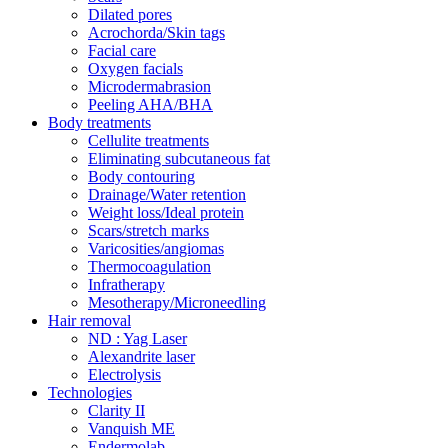
Dilated pores
Acrochorda/Skin tags
Facial care
Oxygen facials
Microdermabrasion
Peeling AHA/BHA
Body treatments
Cellulite treatments
Eliminating subcutaneous fat
Body contouring
Drainage/Water retention
Weight loss/Ideal protein
Scars/stretch marks
Varicosities/angiomas
Thermocoagulation
Infratherapy
Mesotherapy/Microneedling
Hair removal
ND : Yag Laser
Alexandrite laser
Electrolysis
Technologies
Clarity II
Vanquish ME
Endermolab