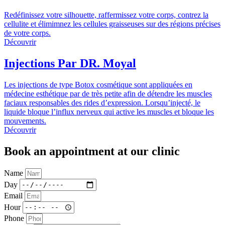
Redéfinissez votre silhouette, raffermissez votre corps, contrez la
cellulite et élimimnez les cellules graisseuses sur des régions précises
de votre corps.
Découvrir
Injections
Par DR. Moyal
Les injections de type Botox cosmétique sont appliquées en
médecine esthétique par de très petite afin de détendre les muscles
faciaux responsables des rides d’expression. Lorsqu’injecté, le
liquide bloque l’influx nerveux qui active les muscles et bloque les
mouvements.
Découvrir
Book an appointment at our clinic
Name
Day
Email
Hour
Phone