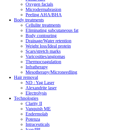
Oxygen facials
Microdermabrasion
Peeling AHA/BHA
Body treatments
Cellulite treatments
Eliminating subcutaneous fat
Body contouring
Drainage/Water retention
Weight loss/Ideal protein
Scars/stretch marks
Varicosities/angiomas
Thermocoagulation
Infratherapy
Mesotherapy/Microneedling
Hair removal
ND : Yag Laser
Alexandrite laser
Electrolysis
Technologies
Clarity II
Vanquish ME
Endermolab
Potenza
Intraceuticals
Icon/IPL