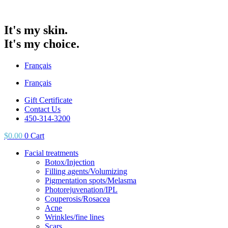
It's my skin.
It's my choice.
Français
Français
Gift Certificate
Contact Us
450-314-3200
$
0.00
0
Cart
Facial treatments
Botox/Injection
Filling agents/Volumizing
Pigmentation spots/Melasma
Photorejuvenation/IPL
Couperosis/Rosacea
Acne
Wrinkles/fine lines
Scars