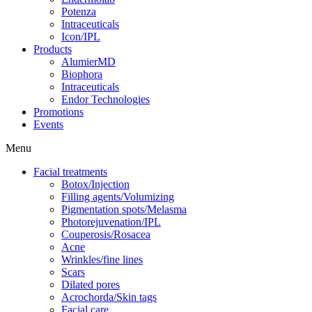
Potenza
Intraceuticals
Icon/IPL
Products
AlumierMD
Biophora
Intraceuticals
Endor Technologies
Promotions
Events
Menu
Facial treatments
Botox/Injection
Filling agents/Volumizing
Pigmentation spots/Melasma
Photorejuvenation/IPL
Couperosis/Rosacea
Acne
Wrinkles/fine lines
Scars
Dilated pores
Acrochorda/Skin tags
Facial care